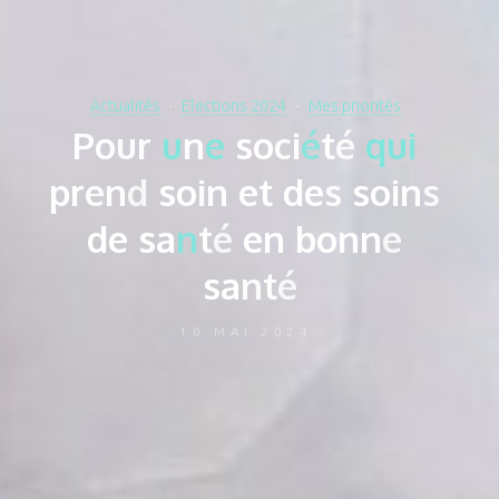
Actualités
Elections 2024
Mes priorités
P
o
u
r
u
n
e
s
o
c
i
é
t
é
q
u
i
p
r
e
n
d
s
o
i
n
e
t
d
e
s
s
o
i
n
s
d
e
s
a
n
t
é
e
n
b
o
n
n
e
s
a
n
t
é
10 MAI 2024